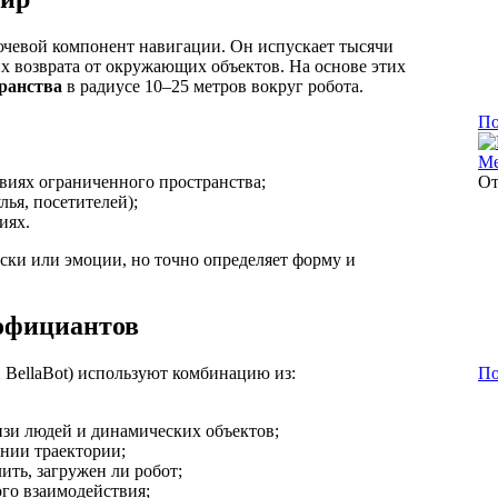
ключевой компонент навигации. Он испускает тысячи
их возврата от окружающих объектов. На основе этих
ранства
в радиусе 10–25 метров вокруг робота.
По
Ме
виях ограниченного пространства;
О
лья, посетителей);
иях.
аски или эмоции, но точно определяет форму и
-официантов
По
 BellaBot) используют комбинацию из:
изи людей и динамических объектов;
нии траектории;
ить, загружен ли робот;
ого взаимодействия;