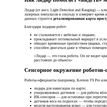
Лидар (от англ. Light Detection and Ranging) — 
лазерных импульсов в секунду и измеряет время 
данных строится
детализированная карта прост
Благодаря лидарам робот:
не сталкивается с мебелью и людьми;
прокладывает оптимальный маршрут в усло
обходит временные препятствия (ящики, сту
способен двигаться даже в тёмных помещен
«Лидар — это глаза робота. Он не видит кр
расстояние до объекта»
Сенсорное окружение роботов
Роботы-официанты (например, Keenon T9 Pro или
лидара для навигации по карте;
ультразвуковых датчиков — для работы вбл
ИК-сенсоров — для остановки при пересече
датчиков веса на подносах — чтобы определ
модуля распознавания аудио — для голосов