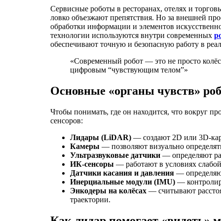
Сервисные роботы в ресторанах, отелях и торгов
ловко объезжают препятствия. Но за внешней про
обработки информации и элементов искусственног
технологии используются внутри современных
р
обеспечивают точную и безопасную работу в реа
«Современный робот — это не просто колёс
цифровым “чувствующим телом”»
Основные «органы чувств» роб
Чтобы понимать, где он находится, что вокруг пр
сенсоров:
Лидары (LiDAR)
— создают 2D или 3D-карт
Камеры
— позволяют визуально определять
Ультразвуковые датчики
— определяют рас
ИК-сенсоры
— работают в условиях слабой
Датчики касания и давления
— определяют
Инерциальные модули (IMU)
— контролиру
Энкодеры на колёсах
— считывают расстоя
траектории.
Как лидар помогает «видеть» 