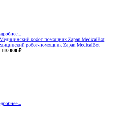
дробнее...
дицинский робот-помощник Zapan MedicalBot
т
110 000 ₽
дробнее...