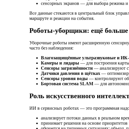
сенсорных экранов — для выбора режима и 
Все данные стекаются в центральный блок управ
маршруте и реакции на события.
Роботы-уборщики: ещё больше
Уборочные роботы имеют расширенную сенсорную
часто без наблюдения:
Влагозащищённые ультразвуковые и ИК
Камеры и лидары
— для построения карты
Сенсоры загрязнённости
— анализируют ст
Датчики давления в щётках
— оптимизиру
Сенсоры уровня воды
— контролируют объ
Бортовая система SLAM
— для автономно
Роль искусственного интеллек
ИИ в сервисных роботах — это программная надст
анализирует потоки данных в реальном вре
принимает решения на основе приоритетов 
обучается на типичных ситуациях: объезд, п