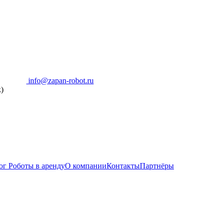
info@zapan-robot.ru
)
ог
Роботы в аренду
О компании
Контакты
Партнёры