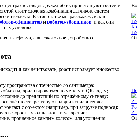
ых центрах выглядят дружелюбно, приветствуют гостей и
Во
стотой стоит сложная комбинация датчиков, систем
о интеллекта. В этой статье мы расскажем, какие
оботов-официантов
и
роботов-уборщиков
, и как они
Ко
льных условиях.
B
ная платформа, а высокоточное устройство с
О
ота
оисходит и как действовать, робот использует множество
у пространства с точностью до сантиметра;
По
 объекты, ориентироваться по меткам и QR-кодам;
стояние до препятствий по отражённому сигналу;
 освещённости, реагируют на движение и тепло;
Ро
 контакт с объектом (например, при загрузке подноса);
Za
ют скорость, угол наклона и ускорение;
О
ние, пройденное каждым колесом, для уточнения
мир