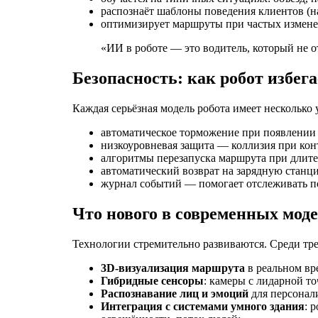
распознаёт шаблоны поведения клиентов (на
оптимизирует маршруты при частых измене
«ИИ в роботе — это водитель, который не от
Безопасность: как робот избег
Каждая серьёзная модель робота имеет несколько
автоматическое торможение при появлении 
низкоуровневая защита — коллизия при конт
алгоритмы перезапуска маршрута при длите
автоматический возврат на зарядную станц
журнал событий — помогает отслеживать по
Что нового в современных мод
Технологии стремительно развиваются. Среди тре
3D-визуализация маршрута
в реальном вр
Гибридные сенсоры
: камеры с лидарной т
Распознавание лиц и эмоций
для персонал
Интеграция с системами умного здания
: 