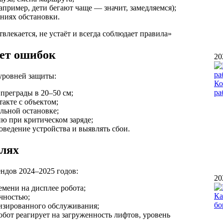
пример, дети бегают чаще — значит, замедляемся);
ниях обстановки.
влекается, не устаёт и всегда соблюдает правила»
ает ошибок
20
 уровней защиты:
Ко
ра
преграды в 20–50 см;
акте с объектом;
льной остановке;
ию при критическом заряде;
ведение устройства и выявлять сбои.
елях
ндов 2024–2025 годов:
20
емени на дисплее робота;
Ка
очностью;
бо
изированного обслуживания;
робот реагирует на загруженность лифтов, уровень