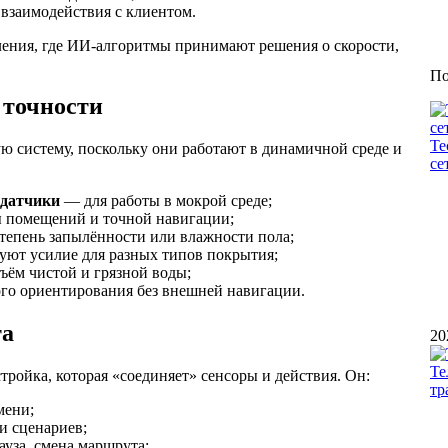
взаимодействия с клиентом.
ления, где ИИ-алгоритмы принимают решения о скорости,
По
 точности
Те
 систему, поскольку они работают в динамичной среде и
се
-датчики
— для работы в мокрой среде;
 помещений и точной навигации;
епень запылённости или влажности пола;
ют усилие для разных типов покрытия;
ём чистой и грязной воды;
го ориентирования без внешней навигации.
та
20
Те
ройка, которая «соединяет» сенсоры и действия. Он:
тр
мени;
и сценариев;
ауза, смена маршрута;