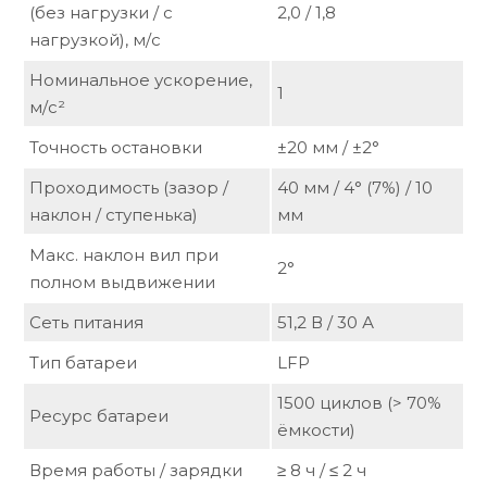
(без нагрузки / с
2,0 / 1,8
нагрузкой), м/с
Номинальное ускорение,
1
м/с²
Точность остановки
±20 мм / ±2°
Проходимость (зазор /
40 мм / 4° (7%) / 10
наклон / ступенька)
мм
Макс. наклон вил при
2°
полном выдвижении
Сеть питания
51,2 В / 30 А
Тип батареи
LFP
1500 циклов (> 70%
Ресурс батареи
ёмкости)
Время работы / зарядки
≥ 8 ч / ≤ 2 ч