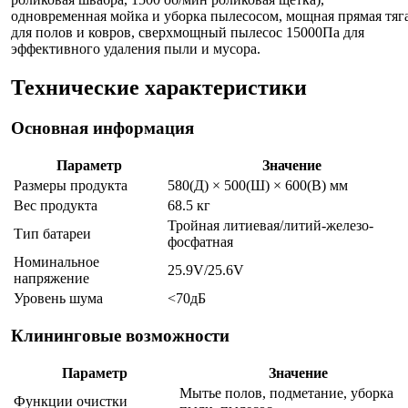
одновременная мойка и уборка пылесосом, мощная прямая тяг
для полов и ковров, сверхмощный пылесос 15000Па для
эффективного удаления пыли и мусора.
Технические характеристики
Основная информация
Параметр
Значение
Размеры продукта
580(Д) × 500(Ш) × 600(В) мм
Вес продукта
68.5 кг
Тройная литиевая/литий-железо-
Тип батареи
фосфатная
Номинальное
25.9V/25.6V
напряжение
Уровень шума
<70дБ
Клининговые возможности
Параметр
Значение
Мытье полов, подметание, уборка
Функции очистки